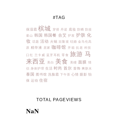
#TAG
槟城
保湿霜
底妆
穿搭
丹诺
防晒
防疫
护肤
化
韩国
韩国餐
合艾
釜山
护发
妆
活动
火锅
话题
吉隆坡
结婚
金马伦高
咖啡馆
精华液
原
居家
开箱
抗老
科技
旅游
马
口红
兰卡威
蓝牙耳机
零食
来西亚
美食
面膜
美白
美瞳
情
时尚
首尔
生活
首饰
侣
身体护理
爽肤水
泰国
图书馆
洗脸霜
心情
眼影
怡
下午茶
住宿
保
运动
TOTAL PAGEVIEWS
NaN