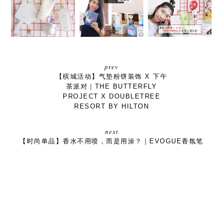
何保养？从最基本
DR MORITA森田
大挑战，用
的保养三步骤开始
药妆「面膜天天
ALTHEA BORN
｜ALTHEA BARE
敷」工作坊 X 马来
THIS WAY
ESSENTIAL
西亚槟城
BEAUTY BOX打造
婴儿般肌肤！
prev
【槟城活动】气垫粉饼装饰 X 下午
茶派对｜THE BUTTERFLY
PROJECT X DOUBLETREE
RESORT BY HILTON
next
【时尚单品】香水不用喷，而是用涂？｜EVOGUE香氛笔